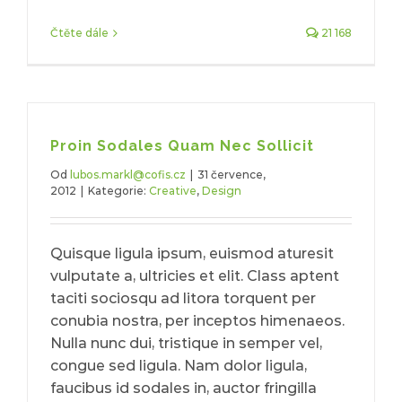
Čtěte dále
21 168
Proin Sodales Quam Nec Sollicit
Od
lubos.markl@cofis.cz
|
31 července,
2012
|
Kategorie:
Creative
,
Design
Quisque ligula ipsum, euismod aturesit
vulputate a, ultricies et elit. Class aptent
taciti sociosqu ad litora torquent per
conubia nostra, per inceptos himenaeos.
Nulla nunc dui, tristique in semper vel,
congue sed ligula. Nam dolor ligula,
faucibus id sodales in, auctor fringilla