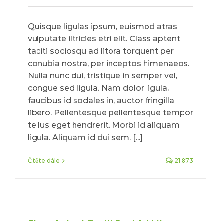
Quisque ligulas ipsum, euismod atras
vulputate iltricies etri elit. Class aptent
taciti sociosqu ad litora torquent per
conubia nostra, per inceptos himenaeos.
Nulla nunc dui, tristique in semper vel,
congue sed ligula. Nam dolor ligula,
faucibus id sodales in, auctor fringilla
libero. Pellentesque pellentesque tempor
tellus eget hendrerit. Morbi id aliquam
ligula. Aliquam id dui sem. [...]
Čtěte dále
21 873