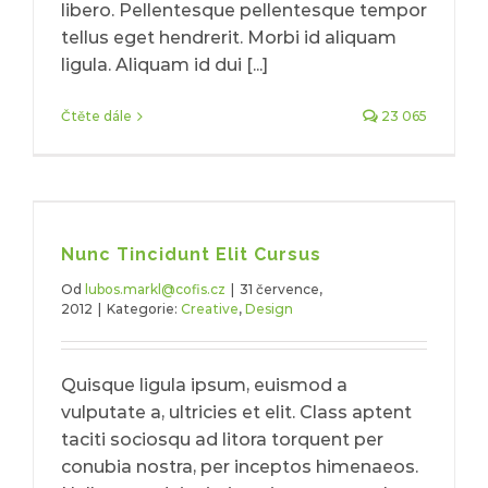
libero. Pellentesque pellentesque tempor
tellus eget hendrerit. Morbi id aliquam
ligula. Aliquam id dui [...]
Čtěte dále
23 065
Nunc Tincidunt Elit Cursus
Od
lubos.markl@cofis.cz
|
31 července,
2012
|
Kategorie:
Creative
,
Design
Quisque ligula ipsum, euismod a
vulputate a, ultricies et elit. Class aptent
taciti sociosqu ad litora torquent per
conubia nostra, per inceptos himenaeos.