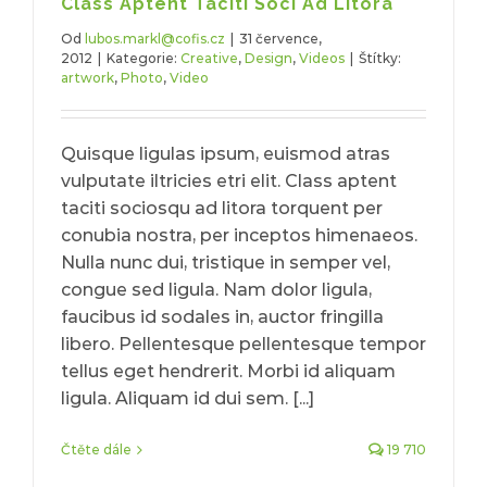
Class Aptent Taciti Soci Ad Litora
Od
lubos.markl@cofis.cz
|
31 července,
2012
|
Kategorie:
Creative
,
Design
,
Videos
|
Štítky:
artwork
,
Photo
,
Video
Quisque ligulas ipsum, euismod atras
vulputate iltricies etri elit. Class aptent
taciti sociosqu ad litora torquent per
conubia nostra, per inceptos himenaeos.
Nulla nunc dui, tristique in semper vel,
congue sed ligula. Nam dolor ligula,
faucibus id sodales in, auctor fringilla
libero. Pellentesque pellentesque tempor
tellus eget hendrerit. Morbi id aliquam
ligula. Aliquam id dui sem. [...]
Čtěte dále
19 710