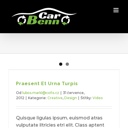
Přeskočit
na
obsah
Praesent Et Urna Turpis
Od
lubos.markl@cofis.cz
|
31 července,
2012
|
Kategorie:
Creative
,
Design
|
Štítky:
Video
Quisque ligulas ipsum, euismod atras
vulputate iltricies etri elit. Class aptent