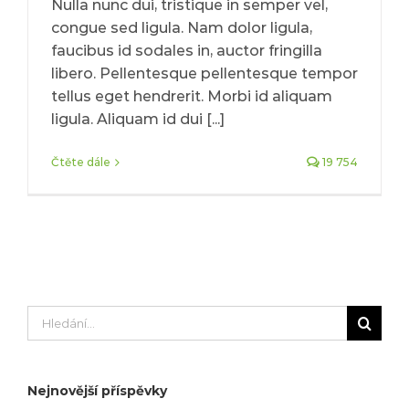
Nulla nunc dui, tristique in semper vel,
congue sed ligula. Nam dolor ligula,
faucibus id sodales in, auctor fringilla
libero. Pellentesque pellentesque tempor
tellus eget hendrerit. Morbi id aliquam
ligula. Aliquam id dui [...]
Čtěte dále
19 754
Hledat:
Nejnovější příspěvky