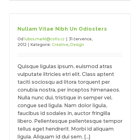
Nullam Vitae Nibh Un Odiosters
Od
lubos.markl@cofis.cz
|
31 července,
2012
|
Kategorie:
Creative
,
Design
Quisque ligulas ipsum, euismod atras
vulputate iltricies etri elit. Class aptent
taciti sociosqu ad litora torquent per
conubia nostra, per inceptos himenaeos.
Nulla nunc dui, tristique in semper vel,
congue sed ligula. Nam dolor ligula,
faucibus id sodales in, auctor fringilla
libero. Pellentesque pellentesque tempor
tellus eget hendrerit. Morbi id aliquam
ligula. Aliquam id dui sem. [...]