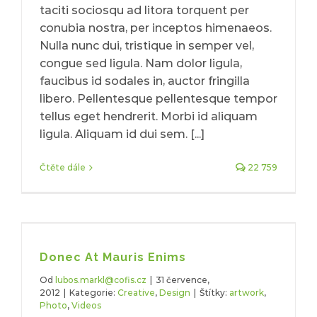
taciti sociosqu ad litora torquent per
conubia nostra, per inceptos himenaeos.
Nulla nunc dui, tristique in semper vel,
congue sed ligula. Nam dolor ligula,
faucibus id sodales in, auctor fringilla
libero. Pellentesque pellentesque tempor
tellus eget hendrerit. Morbi id aliquam
ligula. Aliquam id dui sem. [...]
Čtěte dále
22 759
Donec At Mauris Enims
Od
lubos.markl@cofis.cz
|
31 července,
2012
|
Kategorie:
Creative
,
Design
|
Štítky:
artwork
,
Photo
,
Videos