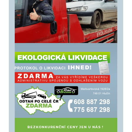
BEZKONKURENČNÍ CENY JEN U NÁS !