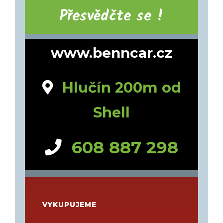
Přesvědčte se !
www.benncar.cz
Hlučín 200m od
Shell
608 887 298
VYKUPUJEME