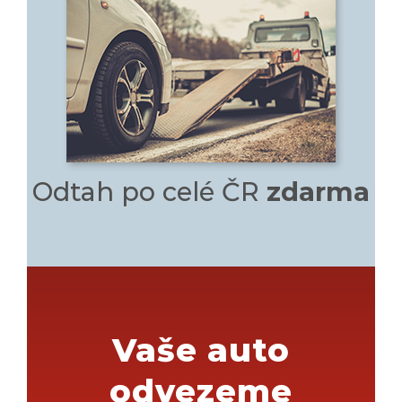
Odtah po celé ČR
zdarma
Vaše auto
odvezeme