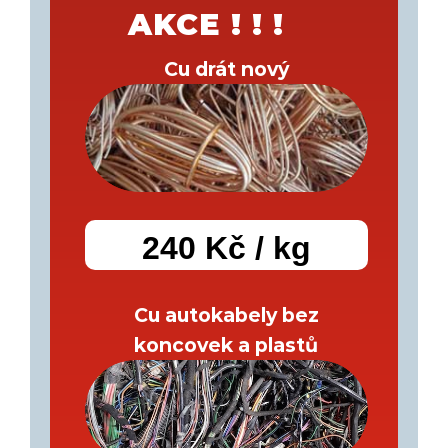
AKCE ! ! !
Cu drát nový
240 Kč / kg
Cu autokabely bez
koncovek a plastů