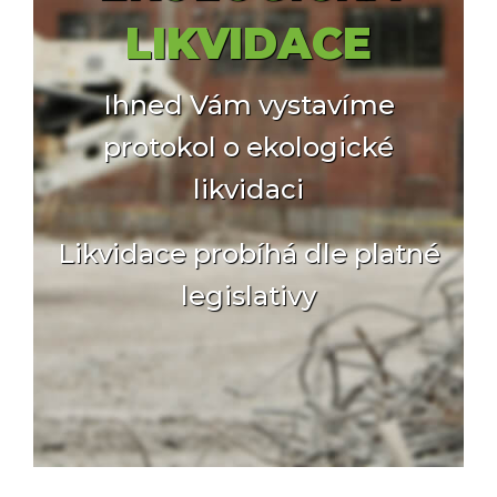
LIKVIDACE
Ihned Vám vystavíme
protokol o ekologické
likvidaci
Likvidace probíhá dle platné
legislativy